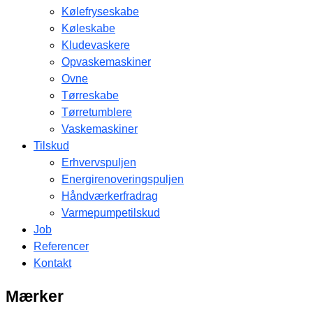
Kølefryseskabe
Køleskabe
Kludevaskere
Opvaskemaskiner
Ovne
Tørreskabe
Tørretumblere
Vaskemaskiner
Tilskud
Erhvervspuljen
Energirenoveringspuljen
Håndværkerfradrag
Varmepumpetilskud
Job
Referencer
Kontakt
Mærker