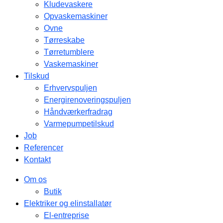
Kludevaskere
Opvaskemaskiner
Ovne
Tørreskabe
Tørretumblere
Vaskemaskiner
Tilskud
Erhvervspuljen
Energirenoveringspuljen
Håndværkerfradrag
Varmepumpetilskud
Job
Referencer
Kontakt
Om os
Butik
Elektriker og elinstallatør
El-entreprise