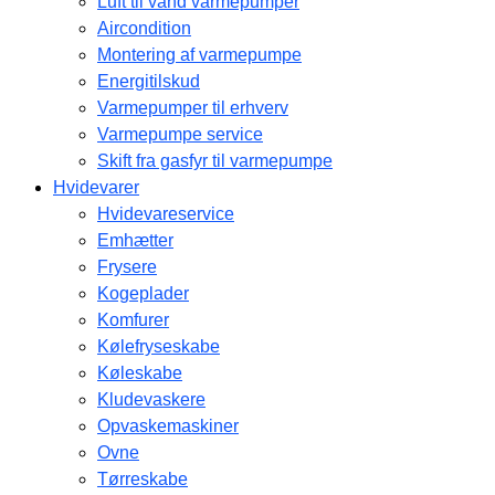
Luft til vand varmepumper
Aircondition
Montering af varmepumpe
Energitilskud
Varmepumper til erhverv
Varmepumpe service
Skift fra gasfyr til varmepumpe
Hvidevarer
Hvidevareservice
Emhætter
Frysere
Kogeplader
Komfurer
Kølefryseskabe
Køleskabe
Kludevaskere
Opvaskemaskiner
Ovne
Tørreskabe