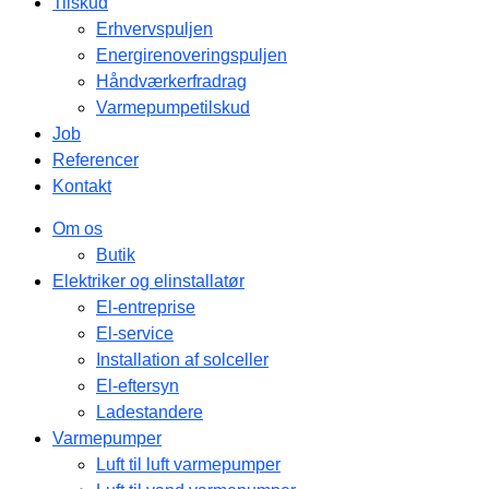
Tilskud
Erhvervspuljen
Energirenoveringspuljen
Håndværkerfradrag
Varmepumpetilskud
Job
Referencer
Kontakt
Om os
Butik
Elektriker og elinstallatør
El-entreprise
El-service
Installation af solceller
El-eftersyn
Ladestandere
Varmepumper
Luft til luft varmepumper