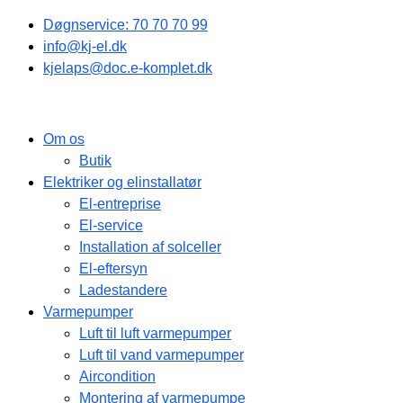
Gå
Døgnservice: 70 70 70 99
til
info@kj-el.dk
indholdet
kjelaps@doc.e-komplet.dk
Om os
Butik
Elektriker og elinstallatør
El-entreprise
El-service
Installation af solceller
El-eftersyn
Ladestandere
Varmepumper
Luft til luft varmepumper
Luft til vand varmepumper
Aircondition
Montering af varmepumpe