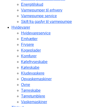
Energitilskud
Varmepumper til erhverv
Varmepumpe service
Skift fra gasfyr til varmepumpe
Hvidevarer
Hvidevareservice
Emhætter
Frysere
Kogeplader
Komfurer
Kølefryseskabe
Køleskabe
Kludevaskere
Opvaskemaskiner
Ovne
Tørreskabe
Tørretumblere
Vaskemaskiner