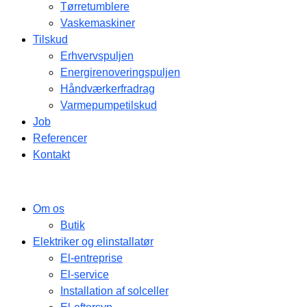
Tørretumblere
Vaskemaskiner
Tilskud
Erhvervspuljen
Energirenoveringspuljen
Håndværkerfradrag
Varmepumpetilskud
Job
Referencer
Kontakt
Om os
Butik
Elektriker og elinstallatør
El-entreprise
El-service
Installation af solceller