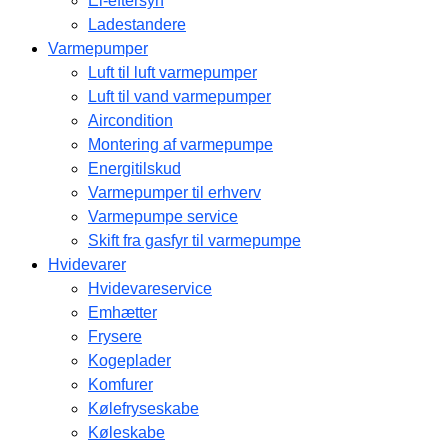
El-eftersyn
Ladestandere
Varmepumper
Luft til luft varmepumper
Luft til vand varmepumper
Aircondition
Montering af varmepumpe
Energitilskud
Varmepumper til erhverv
Varmepumpe service
Skift fra gasfyr til varmepumpe
Hvidevarer
Hvidevareservice
Emhætter
Frysere
Kogeplader
Komfurer
Kølefryseskabe
Køleskabe