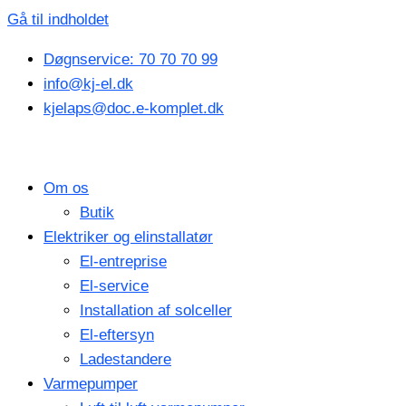
Gå til indholdet
Døgnservice: 70 70 70 99
info@kj-el.dk
kjelaps@doc.e-komplet.dk
Om os
Butik
Elektriker og elinstallatør
El-entreprise
El-service
Installation af solceller
El-eftersyn
Ladestandere
Varmepumper