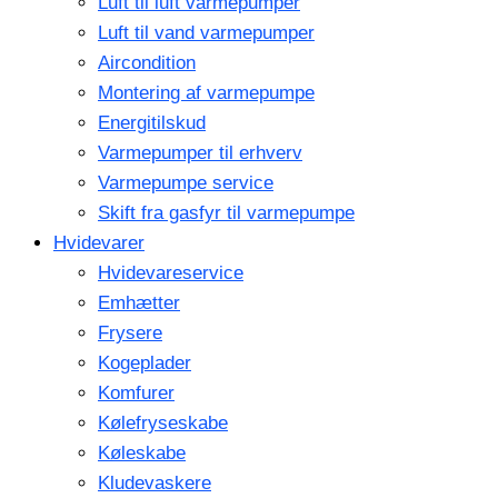
Luft til luft varmepumper
Luft til vand varmepumper
Aircondition
Montering af varmepumpe
Energitilskud
Varmepumper til erhverv
Varmepumpe service
Skift fra gasfyr til varmepumpe
Hvidevarer
Hvidevareservice
Emhætter
Frysere
Kogeplader
Komfurer
Kølefryseskabe
Køleskabe
Kludevaskere