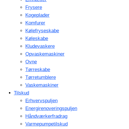
Frysere
Kogeplader
Komfurer
Kølefryseskabe
Køleskabe
Kludevaskere
Opvaskemaskiner
Ovne
Tørreskabe
Tørretumblere
Vaskemaskiner
Tilskud
Erhvervspuljen
Energirenoveringspuljen
Håndværkerfradrag
Varmepumpetilskud