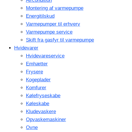
Aircondition
Montering af varmepumpe
Energitilskud
Varmepumper til erhverv
Varmepumpe service
Skift fra gasfyr til varmepumpe
Hvidevarer
Hvidevareservice
Emhætter
Frysere
Kogeplader
Komfurer
Kølefryseskabe
Køleskabe
Kludevaskere
Opvaskemaskiner
Ovne