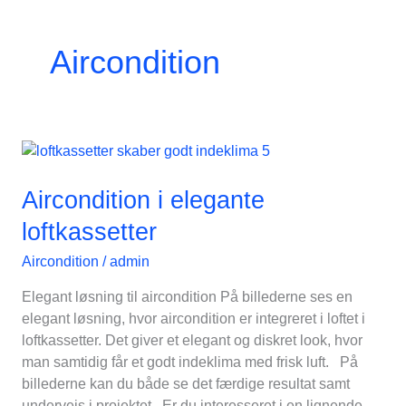
Aircondition
Aircondition
i
elegante
Aircondition i elegante
loftkassetter
loftkassetter
Aircondition
/
admin
Elegant løsning til aircondition På billederne ses en
elegant løsning, hvor aircondition er integreret i loftet i
loftkassetter. Det giver et elegant og diskret look, hvor
man samtidig får et godt indeklima med frisk luft. På
billederne kan du både se det færdige resultat samt
undervejs i projektet. Er du interesseret i en lignende