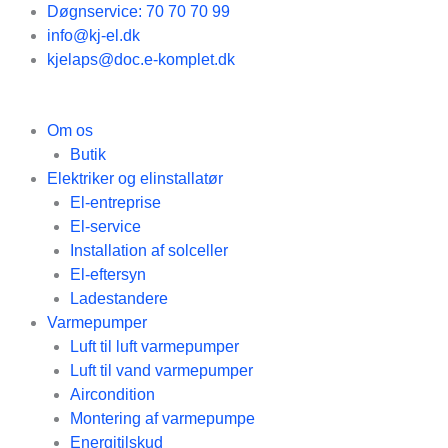
Gå
Døgnservice: 70 70 70 99
til
info@kj-el.dk
indholdet
kjelaps@doc.e-komplet.dk
Om os
Butik
Elektriker og elinstallatør
El-entreprise
El-service
Installation af solceller
El-eftersyn
Ladestandere
Varmepumper
Luft til luft varmepumper
Luft til vand varmepumper
Aircondition
Montering af varmepumpe
Energitilskud