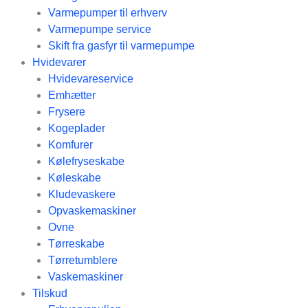
Varmepumper til erhverv
Varmepumpe service
Skift fra gasfyr til varmepumpe
Hvidevarer
Hvidevareservice
Emhætter
Frysere
Kogeplader
Komfurer
Kølefryseskabe
Køleskabe
Kludevaskere
Opvaskemaskiner
Ovne
Tørreskabe
Tørretumblere
Vaskemaskiner
Tilskud