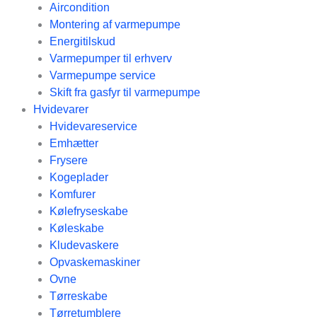
Aircondition
Montering af varmepumpe
Energitilskud
Varmepumper til erhverv
Varmepumpe service
Skift fra gasfyr til varmepumpe
Hvidevarer
Hvidevareservice
Emhætter
Frysere
Kogeplader
Komfurer
Kølefryseskabe
Køleskabe
Kludevaskere
Opvaskemaskiner
Ovne
Tørreskabe
Tørretumblere