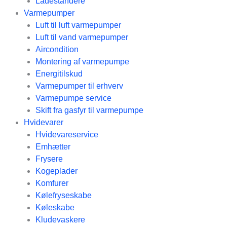
Ladestandere
Varmepumper
Luft til luft varmepumper
Luft til vand varmepumper
Aircondition
Montering af varmepumpe
Energitilskud
Varmepumper til erhverv
Varmepumpe service
Skift fra gasfyr til varmepumpe
Hvidevarer
Hvidevareservice
Emhætter
Frysere
Kogeplader
Komfurer
Kølefryseskabe
Køleskabe
Kludevaskere