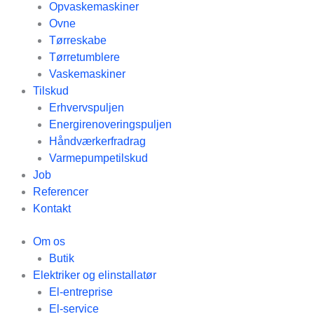
Opvaskemaskiner
Ovne
Tørreskabe
Tørretumblere
Vaskemaskiner
Tilskud
Erhvervspuljen
Energirenoveringspuljen
Håndværkerfradrag
Varmepumpetilskud
Job
Referencer
Kontakt
Om os
Butik
Elektriker og elinstallatør
El-entreprise
El-service