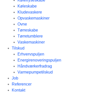
Kølefryseskabe
Køleskabe
Kludevaskere
Opvaskemaskiner
Ovne
Tørreskabe
Tørretumblere
Vaskemaskiner
Tilskud
Erhvervspuljen
Energirenoveringspuljen
Håndværkerfradrag
Varmepumpetilskud
Job
Referencer
Kontakt