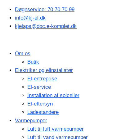
Gå
Den
Den
Døgnservice: 70 70 70 99
til
oprindelige
aktuelle
info@kj-el.dk
indholdet
pris
pris
kjelaps@doc.e-komplet.dk
var:
er:
kr. 7.995,00.
kr. 5.995,00.
Om os
Butik
Elektriker og elinstallatør
El-entreprise
El-service
Installation af solceller
El-eftersyn
Ladestandere
Varmepumper
Luft til luft varmepumper
Luft til vand varmepumper