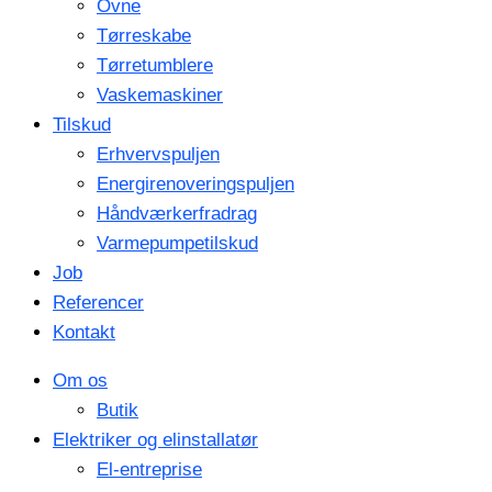
Ovne
Tørreskabe
Tørretumblere
Vaskemaskiner
Tilskud
Erhvervspuljen
Energirenoveringspuljen
Håndværkerfradrag
Varmepumpetilskud
Job
Referencer
Kontakt
Om os
Butik
Elektriker og elinstallatør
El-entreprise