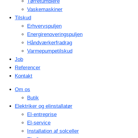
Tørretumblere
Vaskemaskiner
Tilskud
Erhvervspuljen
Energirenoveringspuljen
Håndværkerfradrag
Varmepumpetilskud
Job
Referencer
Kontakt
Om os
Butik
Elektriker og elinstallatør
El-entreprise
El-service
Installation af solceller