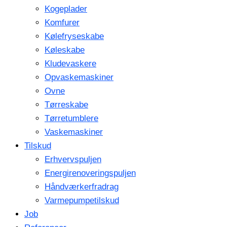
Kogeplader
Komfurer
Kølefryseskabe
Køleskabe
Kludevaskere
Opvaskemaskiner
Ovne
Tørreskabe
Tørretumblere
Vaskemaskiner
Tilskud
Erhvervspuljen
Energirenoveringspuljen
Håndværkerfradrag
Varmepumpetilskud
Job