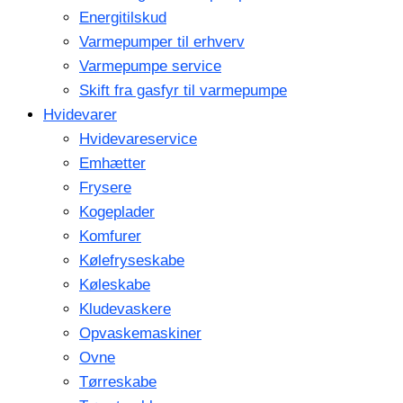
Energitilskud
Varmepumper til erhverv
Varmepumpe service
Skift fra gasfyr til varmepumpe
Hvidevarer
Hvidevareservice
Emhætter
Frysere
Kogeplader
Komfurer
Kølefryseskabe
Køleskabe
Kludevaskere
Opvaskemaskiner
Ovne
Tørreskabe